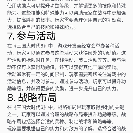
使用功勋点可以提升功勋等级，并解锁更多的技能和特殊
能力。这些技能和特殊能力可以帮助玩家在战斗中更加强
大，提高胜利的概率。玩家需要合理运用自己的功勋点，
选择适合自己的技能和特殊能力。
7. 参与活动
在《三国大时代6》中，游戏开发商经常会举办各种活
动，玩家可以通过参与这些活动来获得额外的功勋值。这
些活动包括限时任务、在线活动、节日活动等等。参与活
动不仅可以获得功勋值，还可以获得其他丰厚的奖励。
活动通常有一定的时间限制，玩家需要密切关注游戏中的
活动信息，并及时参与。通过参与活动，玩家可以提升功
勋等级，并获得更多的奖励，进一步提升自己的实力。
8. 战略布局
在《三国大时代6》中，战略布局是玩家取得胜利的关键
之一。玩家可以通过合理的战略布局来提升功勋等级。战
略布局包括选择合适的兵种、制定战术和策略等等。
玩家需要根据自己的实力和对敌方的了解，选择合适的战