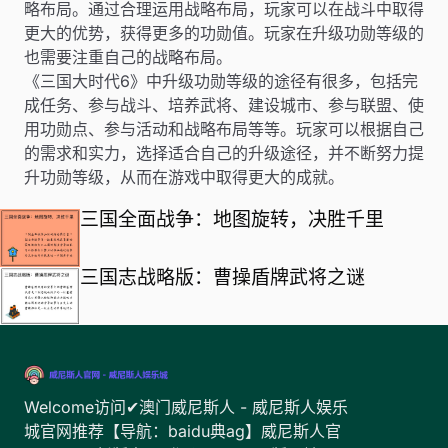
略布局。通过合理运用战略布局，玩家可以在战斗中取得
更大的优势，获得更多的功勋值。玩家在升级功勋等级的
也需要注重自己的战略布局。
《三国大时代6》中升级功勋等级的途径有很多，包括完
成任务、参与战斗、培养武将、建设城市、参与联盟、使
用功勋点、参与活动和战略布局等等。玩家可以根据自己
的需求和实力，选择适合自己的升级途径，并不断努力提
升功勋等级，从而在游戏中取得更大的成就。
三国全面战争：地图旋转，决胜千里
三国志战略版：曹操盾牌武将之谜
Welcome访问✔澳门威尼斯人 - 威尼斯人娱乐
城官网推荐【导航：baidu典ag】威尼斯人官